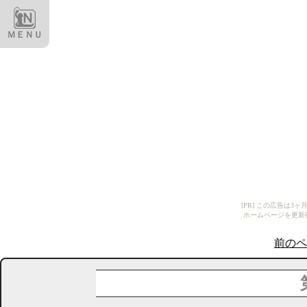
ＭＥＮＵ
[PR] この広告は
ホームページを更新
前のペ